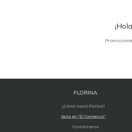
¡Hol
Promociones
FLORINA
¿Cómo nació Florina?
Nota en "El Comercio"
Contáctanos