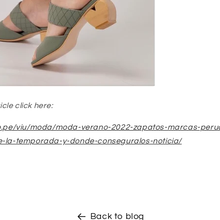
icle click here:
cio.pe/viu/moda/moda-verano-2022-zapatos-marcas-peru
e-la-temporada-y-donde-conseguralos-noticia/
Back to blog