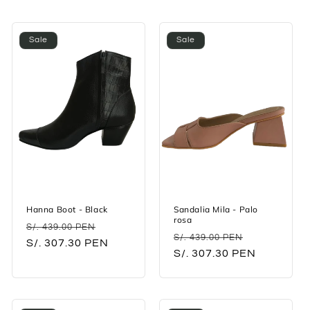
l
e
Sale
Sale
c
t
i
o
n
:
Hanna Boot - Black
Sandalia Mila - Palo
rosa
Regular
Sale
S/. 439.00 PEN
Regular
Sale
S/. 439.00 PEN
price
S/. 307.30 PEN
price
price
S/. 307.30 PEN
price