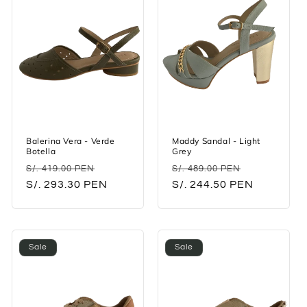
Balerina Vera - Verde
Maddy Sandal - Light
Botella
Grey
Regular
Sale
Regular
Sale
S/. 419.00 PEN
S/. 489.00 PEN
price
S/. 293.30 PEN
price
price
S/. 244.50 PEN
price
Sale
Sale