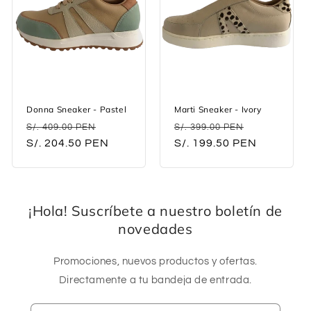
Donna Sneaker - Pastel
Marti Sneaker - Ivory
Regular
Sale
Regular
Sale
S/. 409.00 PEN
S/. 399.00 PEN
price
S/. 204.50 PEN
price
price
S/. 199.50 PEN
price
¡Hola! Suscríbete a nuestro boletín de
novedades
Promociones, nuevos productos y ofertas.
Directamente a tu bandeja de entrada.