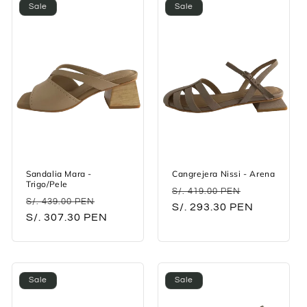
Sale
Sale
Sandalia Mara -
Cangrejera Nissi - Arena
Trigo/Pele
Regular
Sale
S/. 419.00 PEN
Regular
Sale
S/. 439.00 PEN
price
S/. 293.30 PEN
price
price
S/. 307.30 PEN
price
Sale
Sale