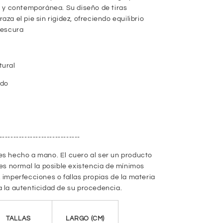
a y contemporánea. Su diseño de tiras
r
aza el pie sin rigidez, ofreciendo equilibrio
rescura
tural
ado
------------------------------
es hecho a mano. El cuero al ser un producto
 es normal la posible existencia de mínimos
 imperfecciones o fallas propias de la materia
a la autenticidad de su procedencia.
TALLAS
LARGO (CM)