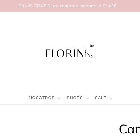
ENVÍO GRATIS por compras mayores a S/ 400
NOSOTROS
SHOES
SALE
Skip to
Can
product
nformation