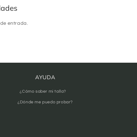
dades
 de entrada.
AYUDA
¿Cómo saber mi talla?
¿Dónde me puedo probar?