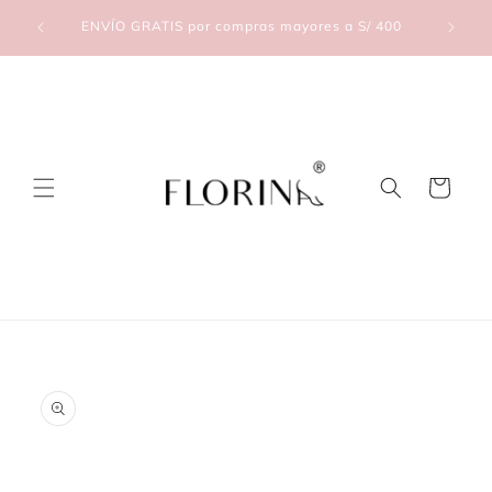
Skip to
lic Aquí
ENVÍO GRATIS por compras mayores a S/ 400
content
Cart
Skip to
product
information