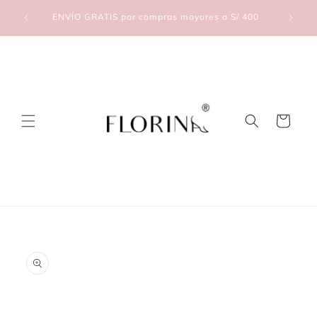
Skip to
lic Aquí
ENVÍO GRATIS por compras mayores a S/ 400
content
Cart
Skip to
product
information