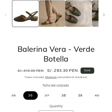
media
1
in
modal
Balerina Vera - Verde
Botella
Regular
Sale
S/. 293.30 PEN
Sale
S/. 419.00 PEN
price
price
Taxes included.
Shipping
calculated at checkout.
Talla del calzado
Variant
Variant
Variant
35
36
37
38
39
40
sold
sold
sold
out
out
out
or
or
or
Quantity
unavailable
unavailable
unavai